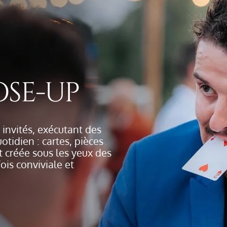
OSE-UP
invités, exécutant des
otidien : cartes, pièces
t créée sous les yeux des
ois conviviale et